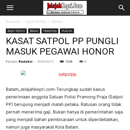
Beranda
Kepri Terkini
Batam
Kepri Terkini
Batam
Headlines
Hukrim
KASAT SATPOL PP PUNGLI
MASUK PEGAWAI HONOR
Penulis
Redaksi
-
30/09/2015
1254
0
Batam,Jelajahkepri.com-Terungkap sudah kasus
penerimaan anggota Satuan Polisi Pramong Praja (Satpol
PP) berujung menjadi malah petaka. Ratusan orang tidak
pernah menerima gaji. Bukan hanya di pemerintahan saja
yang menjadi bahan pembicaraan untuk diperdebatkan,
namun juga masyarakat Kota Batam.