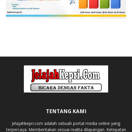
TENTANG KAMI
Jelajahkepri.com adalah sebuah portal media online yang
terpercaya. Memberitakan sesuai realita dilapangan. Ketepatan