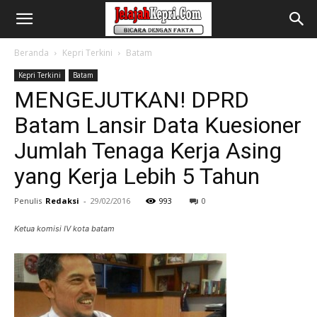
Beranda
Kepri Terkini
Batam
Kepri Terkini
Batam
MENGEJUTKAN! DPRD
Batam Lansir Data Kuesioner
Jumlah Tenaga Kerja Asing
yang Kerja Lebih 5 Tahun
Penulis
Redaksi
-
29/02/2016
993
0
Ketua komisi IV kota batam