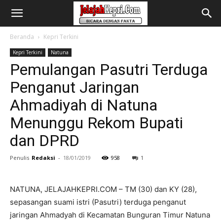
Beranda
Kepri Terkini
Kepri Terkini
Natuna
Pemulangan Pasutri Terduga
Penganut Jaringan
Ahmadiyah di Natuna
Menunggu Rekom Bupati
dan DPRD
Penulis
Redaksi
-
18/01/2019
958
1
NATUNA, JELAJAHKEPRI.COM – TM (30) dan KY (28),
sepasangan suami istri (Pasutri) terduga penganut
jaringan Ahmadyah di Kecamatan Bunguran Timur Natuna