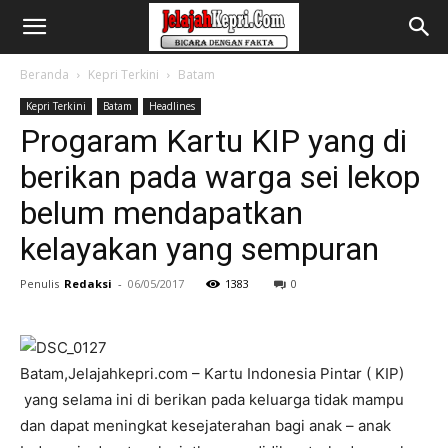
Beranda
Kepri Terkini
Batam
Kepri Terkini
Batam
Headlines
Progaram Kartu KIP yang di
berikan pada warga sei lekop
belum mendapatkan
kelayakan yang sempuran
Penulis
Redaksi
-
06/05/2017
1383
0
Batam,Jelajahkepri.com – Kartu Indonesia Pintar ( KIP)
yang selama ini di berikan pada keluarga tidak mampu
dan dapat meningkat kesejaterahan bagi anak – anak