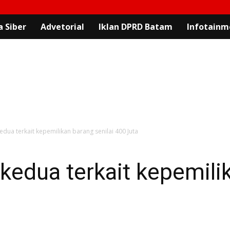
 Siber
Advetorial
Iklan DPRD Batam
Infotainm
edua terkait kepemilikan barang senilai 400 Juta
kedua terkait kepemili