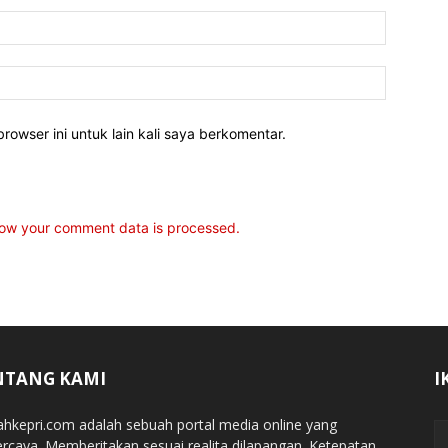
rowser ini untuk lain kali saya berkomentar.
ow your comment data is processed.
NTANG KAMI
I
jahkepri.com adalah sebuah portal media online yang
ercaya. Memberitakan sesuai realita dilapangan. Ketepatan