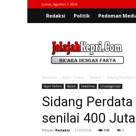
Jumat, Agustus 7, 2026
Redaksi
Politik
Pedoman Media
jelajahkepri.com
Beranda
Kepri Terkini
Batam
Sidang Perdata k
Kepri Terkini
Batam
Headlines
Uncategorized
Sidang Perdata 
senilai 400 Juta
Penulis
Redaksi
-
21/03/2018
958
0