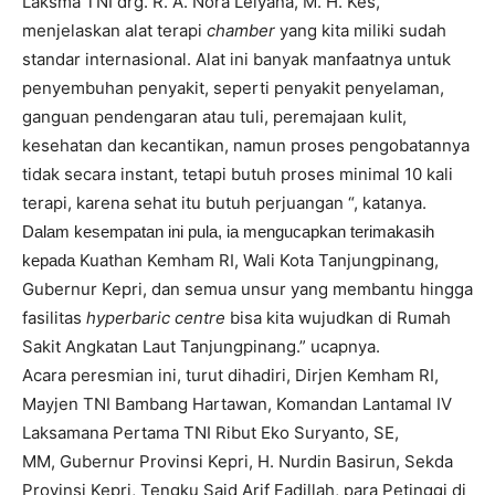
Laksma TNI drg. R. A. Nora Lelyana, M. H. Kes,
menjelaskan alat terapi
chamber
yang kita miliki sudah
standar internasional. Alat ini banyak manfaatnya untuk
penyembuhan penyakit, seperti penyakit penyelaman,
ganguan pendengaran atau tuli, peremajaan kulit,
kesehatan dan kecantikan, namun proses pengobatannya
tidak secara instant, tetapi butuh proses minimal 10 kali
terapi, karena sehat itu butuh perjuangan “, katanya.
Dalam kesempatan ini pula, ia mengucapkan terimakasih
Kuathan Kemham RI, Wali Kota Tanjungpinang,
kepada
Gubernur Kepri, dan semua unsur yang membantu hingga
fasilitas
hyperbaric centre
bisa kita wujudkan di Rumah
Sakit Angkatan Laut Tanjungpinang.” ucapnya.
Acara peresmian ini, turut dihadiri, Dirjen Kemham RI,
Mayjen TNI Bambang Hartawan, Komandan Lantamal IV
Laksamana Pertama TNI Ribut Eko Suryanto, SE,
MM, Gubernur Provinsi Kepri, H. Nurdin Basirun, Sekda
Provinsi Kepri, Tengku Said Arif Fadillah, para Petinggi di