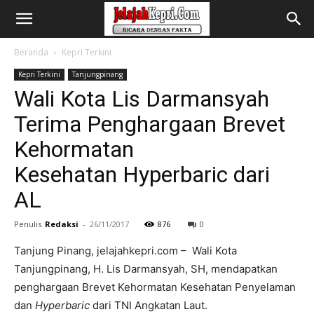
Beranda
Kepri Terkini
Kepri Terkini
Tanjungpinang
Wali Kota Lis Darmansyah
Terima Penghargaan Brevet
Kehormatan
Kesehatan Hyperbaric dari
AL
Penulis
Redaksi
-
26/11/2017
876
0
Tanjung Pinang, jelajahkepri.com – Wali Kota
Tanjungpinang, H. Lis Darmansyah, SH, mendapatkan
penghargaan Brevet Kehormatan Kesehatan Penyelaman
dan
Hyperbaric
dari TNI Angkatan Laut.