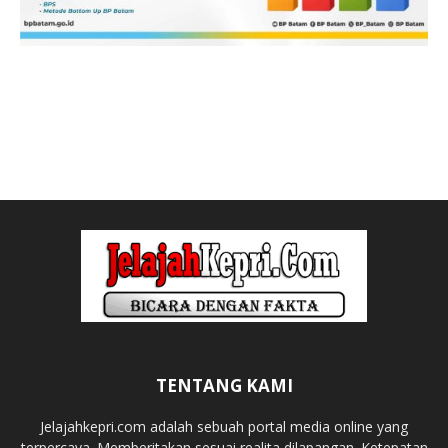
TENTANG KAMI
Jelajahkepri.com adalah sebuah portal media online yang
terpercaya. Memberitakan sesuai realita dilapangan. Ketepatan