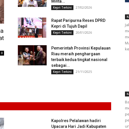
Minta...
27/02/2026
Kepri Terkini
K
Rapat Paripurna Reses DPRD
Ja
Kepri di Tujuh Dapil
ta
me
20/01/2026
Kepri Terkini
me
at
Ma
Pemerintah Provinsi Kepulauan
ke
0
Riau meraih penghargaan
terbaik kedua tingkat nasional
sebagai...
21/11/2025
Kepri Terkini
K
Ba
m
p
pe
Kapolres Pelalawan hadiri
un
Upacara Hari Jadi Kabupaten