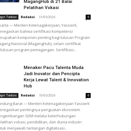
MagangHub di 21 Balai
Pelatihan Vokasi
Redaksi
-
31/05/2026
epri Terkini
0
karta — Menteri Ketenagakerjaan, Yassierli,
negaskan bahwa sertifikasi kompetensi
rupakan komponen penting bagi lulusan Program
gang Nasional (MagangHub), selain sertifikat
lulusan program pemagangan. Sertifikasi...
Menaker Pacu Talenta Muda
Jadi Inovator dan Pencipta
Kerja Lewat Talent & Innovation
Hub
Redaksi
-
10/05/2026
epri Terkini
0
ndung Barat — Menteri Ketenagakerjaan Yassierli
enegaskan pentingnya penguatan ekosistem
engembangan SDM melalui keterhubungan
latihan vokasi, pendidikan, dan dunia industri
tuk menjawab tantangan digitalisasi...