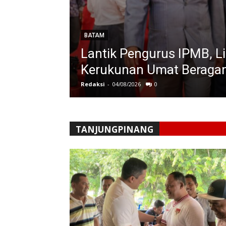
BATAM
uang Laut
Lantik Pengurus IPMB, Li
gan
Kerukunan Umat Berag
Redaksi
-
04/08/2026
0
TANJUNGPINANG