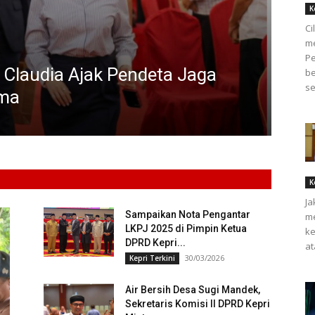
K
Ci
me
P
 Claudia Ajak Pendeta Jaga
be
BATA
se
ama
Per
Redak
K
Ja
Sampaikan Nota Pengantar
m
LKPJ 2025 di Pimpin Ketua
ke
DPRD Kepri...
at
30/03/2026
Kepri Terkini
Air Bersih Desa Sugi Mandek,
Sekretaris Komisi II DPRD Kepri