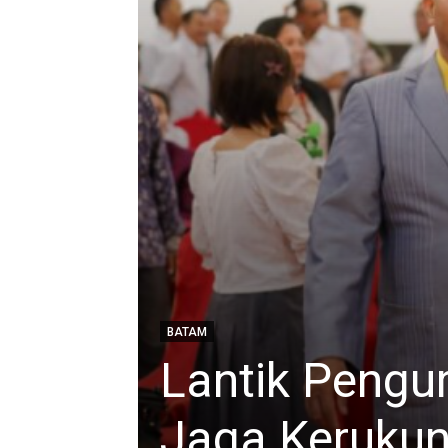
n
BATAM
Lantik Pengur
Jaga Keruku