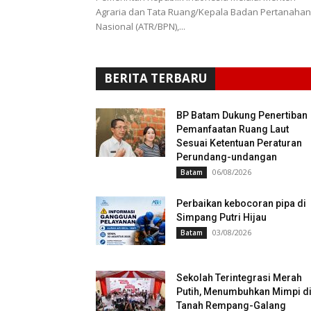
Agraria dan Tata Ruang/Kepala Badan Pertanahan
Nasional (ATR/BPN),...
BERITA TERBARU
BP Batam Dukung Penertiban
Pemanfaatan Ruang Laut
Sesuai Ketentuan Peraturan
Perundang-undangan
06/08/2026
Batam
Perbaikan kebocoran pipa di
Simpang Putri Hijau
03/08/2026
Batam
Sekolah Terintegrasi Merah
Putih, Menumbuhkan Mimpi d
Tanah Rempang-Galang