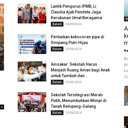
Lantik Pengurus IPMB, Li
Claudia Ajak Pendeta Jaga
Kerukunan Umat Beragama
B
04/08/2026
Batam
A
k
Perbaikan kebocoran pipa di
m
Simpang Putri Hijau
03/08/2026
Batam
Re
Ba
Amsakar: Sekolah Harus
Wa
Menjadi Ruang Aman bagi Anak
ko
untuk Tumbuh dan...
Cl
03/08/2026
Batam
Sekolah Terintegrasi Merah
Putih, Menumbuhkan Mimpi di
Tanah Rempang-Galang
0
03/08/2026
Batam