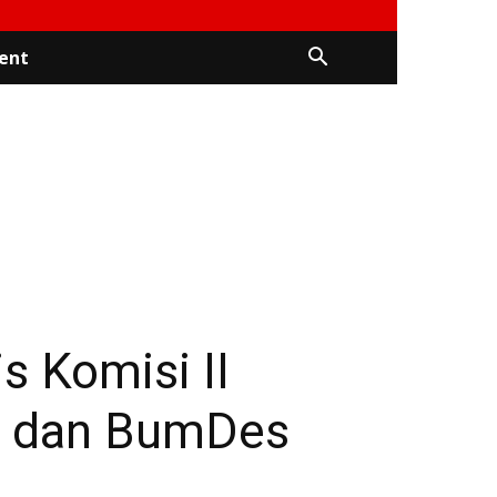
ent
s Komisi II
h dan BumDes