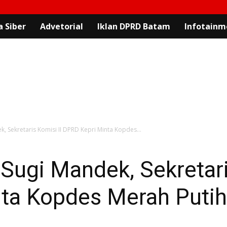
 Siber
Advetorial
Iklan DPRD Batam
Infotainm
k, Sekretaris Komisi II DPRD Kepri Minta Kopdes...
 Sugi Mandek, Sekretari
nta Kopdes Merah Puti