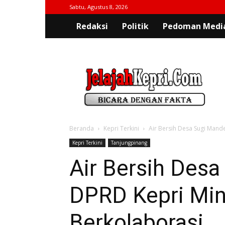
Sabtu, Agustus 8, 2026
Redaksi
Politik
Pedoman Media
jelajahkepri.com
Beranda
Kepri Terkini
Air Bersih Desa Sugi Mande
Kepri Terkini
Tanjungpinang
Air Bersih Desa
DPRD Kepri Mi
Berkolaborasi