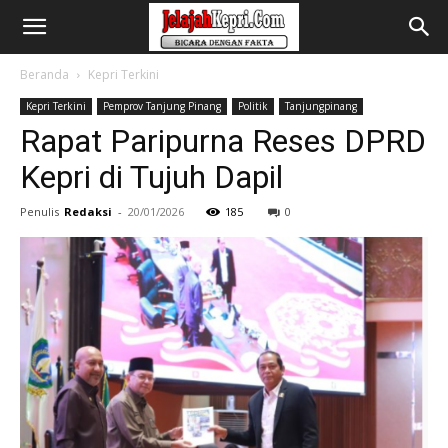
Beranda
Kepri Terkini
Kepri Terkini
Pemprov Tanjung Pinang
Politik
Tanjungpinang
Rapat Paripurna Reses DPRD
Kepri di Tujuh Dapil
Penulis
Redaksi
-
20/01/2026
185
0