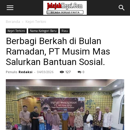
Beranda
Kepri Terkini
Kepri Terkini
Nama Kategori Baru
Riau
Berbagi Berkah di Bulan
Ramadan, PT Musim Mas
Salurkan Bantuan Sosial.
Penulis
Redaksi
-
04/03/2026
127
0