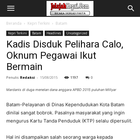
Beranda
Kepri Terkini
Batam
Kepri Terkini
Batam
Headlines
Uncategorized
Kadis Disduk Pelihara Calo,
Oknum Pegawai Ikut
Bermain
Penulis
Redaksi
-
15/08/2015
1197
0
Mardanis di duga menelan dana anggara APBD 2015 puluhan Millyar
Batam-Pelayanan di Dinas Kependudukan Kota Batam
dinilai sangat bobrok. Pasalnya masyarakat yang ingin
mengurus Kartu Tanda Penduduk (KTP) selalu dipersulit.
Hal ini disampaikan salah seorang warga kepada