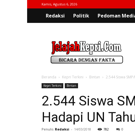
Kamis, Agustus 6, 2026
Redaksi
Politik
Pedoman Media
jelajahkepri.com
Beranda
Kepri Terkini
Bintan
2.544 Siswa SMP
Kepri Terkini
Bintan
2.544 Siswa SM
Hadapi UN Tahu
Penulis
Redaksi
-
14/03/2018
782
0