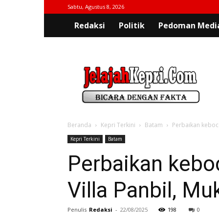
Sabtu, Agustus 8, 2026
Redaksi
Politik
Pedoman Media
jelajahkepri.com
Beranda
Kepri Terkini
Batam
Perbaikan keboco
Kepri Terkini
Batam
Perbaikan kebo
Villa Panbil, M
Penulis
Redaksi
-
22/08/2025
198
0