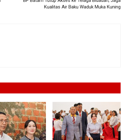
m
BP Batam Tutup Akses ke Telaga Bidadari, Jaga
Kualitas Air Baku Waduk Muka Kuning