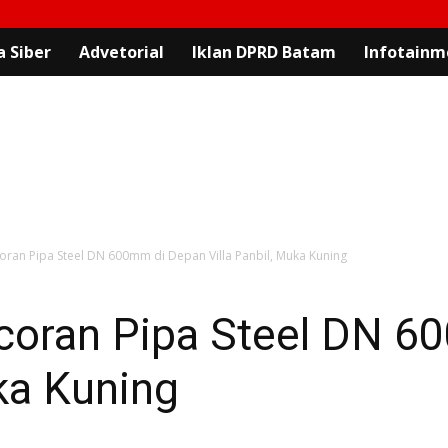
 Siber
Advetorial
Iklan DPRD Batam
Infotainm
ran Pipa Steel DN 600mm di Depan Villa Panbil, Muka Kuning
coran Pipa Steel DN 
uka Kuning