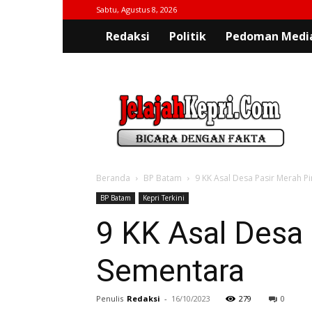
Sabtu, Agustus 8, 2026
Redaksi
Politik
Pedoman Media
jelajahkepri.com
Beranda
BP Batam
9 KK Asal Desa Pasir Merah P
BP Batam
Kepri Terkini
9 KK Asal Desa
Sementara
Penulis
Redaksi
-
16/10/2023
279
0