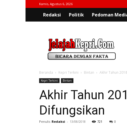
Kamis, Agustus 6, 2026
Redaksi
Politik
Pedoman Media
jelajahkepri.com
Beranda
Kepri Terkini
Bintan
Akhir Tahun 2018
Kepri Terkini
Bintan
Akhir Tahun 20
Difungsikan
Penulis
Redaksi
-
13/08/2018
721
0