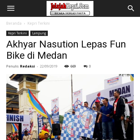
Beranda
Kepri Terkini
Kepri Terkini
Lampung
Akhyar Nasution Lepas Fun
Bike di Medan
Penulis
Redaksi
-
22/09/2019
669
0