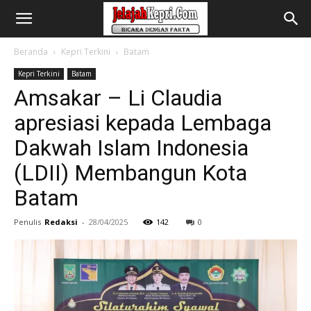
Beranda
Kepri Terkini
Batam
Kepri Terkini
Batam
Amsakar – Li Claudia
apresiasi kepada Lembaga
Dakwah Islam Indonesia
(LDII) Membangun Kota
Batam
Penulis
Redaksi
-
28/04/2025
142
0