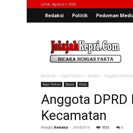
Jumat, Agustus 7, 2026
Redaksi
Politik
Pedoman Media
jelajahkepri.com
Beranda
Kepri Terkini
Batam
Anggota DPRD Ko
Kepri Terkini
Batam
Ekbis
Anggota DPRD K
Kecamatan
Penulis
Redaksi
-
20/04/2016
1053
0