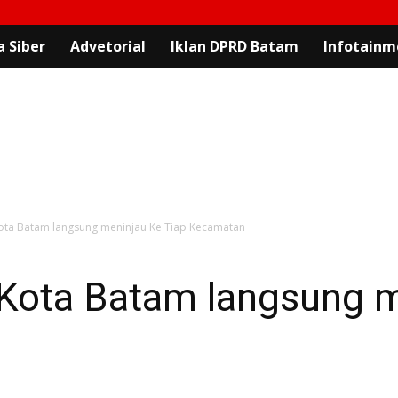
 Siber
Advetorial
Iklan DPRD Batam
Infotainm
ta Batam langsung meninjau Ke Tiap Kecamatan
ota Batam langsung m