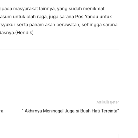
kepada masyarakat lainnya, yang sudah menikmati
 fasum untuk olah raga, juga sarana Pos Yandu untuk
rsyukur serta paham akan perawatan, sehingga sarana
dasnya.(Hendik)
Artikulli tjetër
ra
” Akhirnya Meninggal Juga si Buah Hati Tercinta”