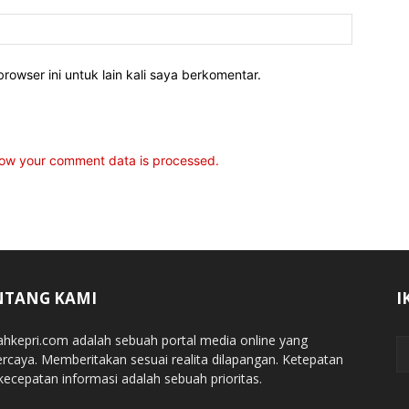
rowser ini untuk lain kali saya berkomentar.
ow your comment data is processed.
NTANG KAMI
I
jahkepri.com adalah sebuah portal media online yang
ercaya. Memberitakan sesuai realita dilapangan. Ketepatan
kecepatan informasi adalah sebuah prioritas.