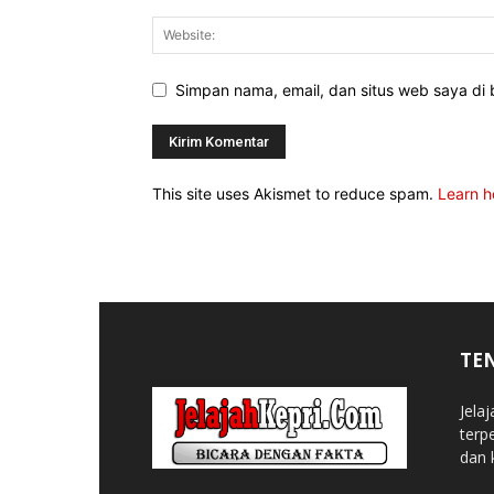
Simpan nama, email, dan situs web saya di b
This site uses Akismet to reduce spam.
Learn h
TE
Jela
terp
dan 