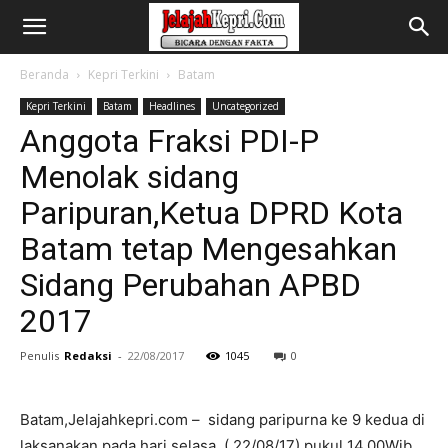
Beranda
Kepri Terkini
Batam
Kepri Terkini
Batam
Headlines
Uncategorized
Anggota Fraksi PDI-P
Menolak sidang
Paripuran,Ketua DPRD Kota
Batam tetap Mengesahkan
Sidang Perubahan APBD
2017
Penulis
Redaksi
-
22/08/2017
1045
0
Batam,Jelajahkepri.com – sidang paripurna ke 9 kedua di
laksanakan pada hari selasa, ( 22/08/17),pukul 14.00Wib