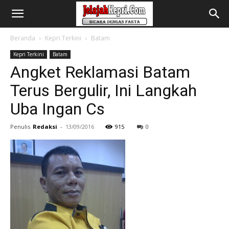
Beranda
Kepri Terkini
Batam
Kepri Terkini
Batam
Angket Reklamasi Batam
Terus Bergulir, Ini Langkah
Uba Ingan Cs
Penulis
Redaksi
-
13/09/2016
915
0