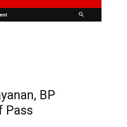
ent
ayanan, BP
f Pass