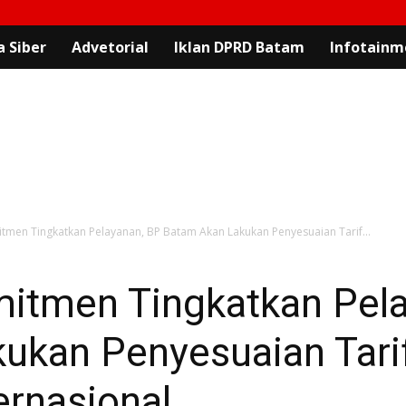
 Siber
Advetorial
Iklan DPRD Batam
Infotainm
tmen Tingkatkan Pelayanan, BP Batam Akan Lakukan Penyesuaian Tarif...
mitmen Tingkatkan Pel
ukan Penyesuaian Tari
rnasional