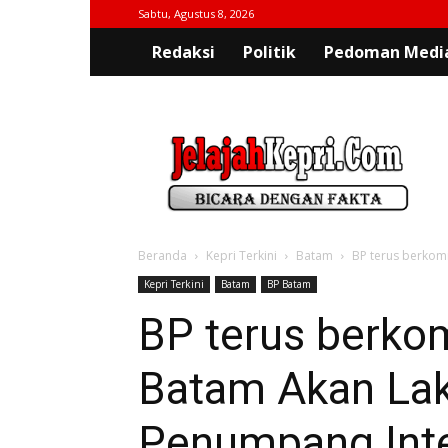
Sabtu, Agustus 8, 2026
Redaksi
Politik
Pedoman Media
jelajahkepri.com
Beranda
Kepri Terkini
Batam
BP terus berkomi
Kepri Terkini
Batam
BP Batam
BP terus berko
Batam Akan Lak
Penumpang Inte