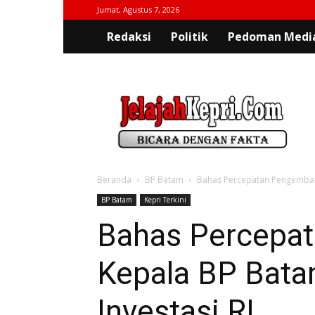
Jumat, Agustus 7, 2026
Redaksi
Politik
Pedoman Media
jelajahkepri.com
Beranda
BP Batam
Bahas Percepatan Pengembang
BP Batam
Kepri Terkini
Bahas Percepa
Kepala BP Bata
Investasi RI