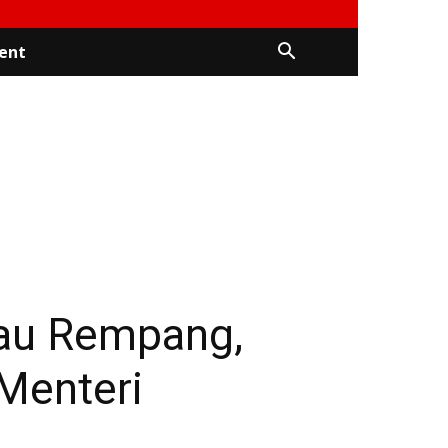
ent
au Rempang,
Menteri