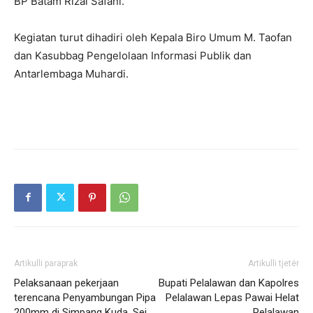
BP Batam Rizal Safani.
Kegiatan turut dihadiri oleh Kepala Biro Umum M. Taofan
dan Kasubbag Pengelolaan Informasi Publik dan
Antarlembaga Muhardi.
Artikulli paraprak
Artikulli tjetër
Pelaksanaan pekerjaan
Bupati Pelalawan dan Kapolres
terencana Penyambungan Pipa
Pelalawan Lepas Pawai Helat
200mm di Simpang Kuda, Sei
Pelalawan