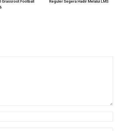
l Grassroot Football
Reguler Segera Hadir Melalui LMS
6