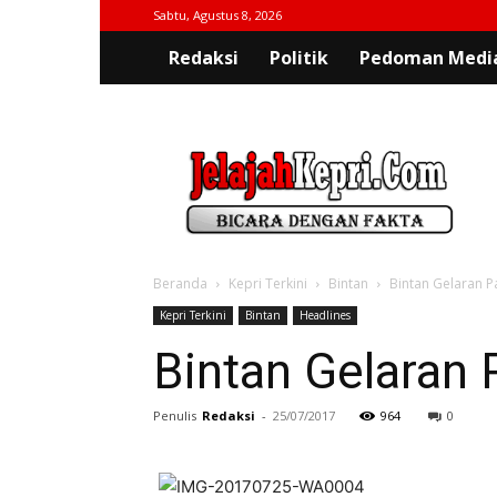
Sabtu, Agustus 8, 2026
Redaksi
Politik
Pedoman Media
jelajahkepri.com
Beranda
Kepri Terkini
Bintan
Bintan Gelaran 
Kepri Terkini
Bintan
Headlines
Bintan Gelaran
Penulis
Redaksi
-
25/07/2017
964
0