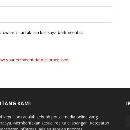
rowser ini untuk lain kali saya berkomentar.
ow your comment data is processed.
NTANG KAMI
I
jahkepri.com adalah sebuah portal media online yang
ercaya. Memberitakan sesuai realita dilapangan. Ketepatan
kecepatan informasi adalah sebuah prioritas.