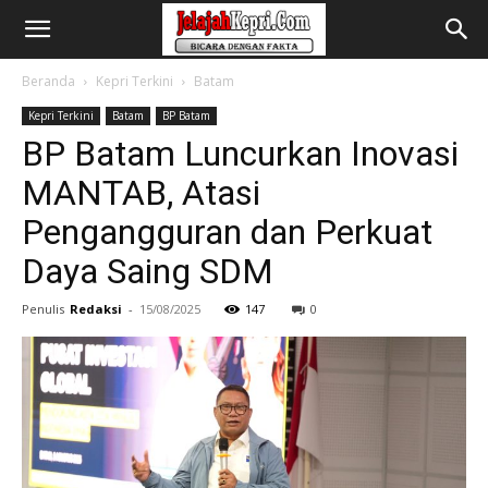
Beranda
Kepri Terkini
Batam
Kepri Terkini
Batam
BP Batam
BP Batam Luncurkan Inovasi
MANTAB, Atasi
Pengangguran dan Perkuat
Daya Saing SDM
Penulis
Redaksi
-
15/08/2025
147
0