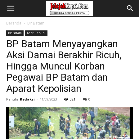
Beranda
BP Batam
BP Batam
Kepri Terkini
BP Batam Menyayangkan
Aksi Damai Berakhir Ricuh,
Hingga Muncul Korban
Pegawai BP Batam dan
Aparat Kepolisian
Penulis
Redaksi
-
11/09/2023
321
0