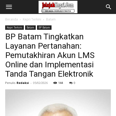
Beranda
Kepri Terkini
Batam
Kepri Terkini
Batam
BP Batam
BP Batam Tingkatkan
Layanan Pertanahan:
Pemutakhiran Akun LMS
Online dan Implementasi
Tanda Tangan Elektronik
Penulis
Redaksi
-
05/02/2026
144
0