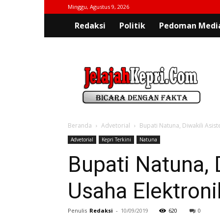
Minggu, Agustus 9, 2026
Redaksi
Politik
Pedoman Media
jelajahkepri.com
Beranda
Advetorial
Bupati Natuna, Diwakili Asiste
Advetorial
Kepri Terkini
Natuna
Bupati Natuna, D
Usaha Elektroni
Penulis
Redaksi
-
10/09/2019
620
0