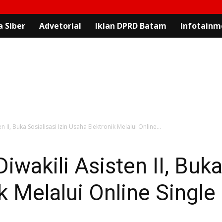
 Siber
Advetorial
Iklan DPRD Batam
Infotainm
n II, Buka Sosialisasi Izin Usaha Elektronik Melalui Online...
iwakili Asisten II, Buka
k Melalui Online Singl