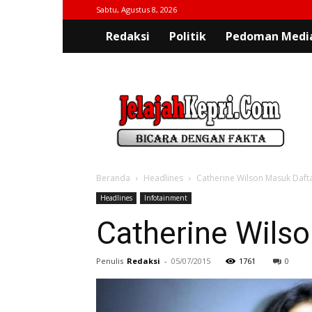
Sabtu, Agustus 8, 2026
Redaksi
Politik
Pedoman Media
jelajahkepri.com
Beranda
Headlines
Catherine Wilson Masuk Daftar
Headlines
Infotainment
Catherine Wilso
Penulis
Redaksi
-
05/07/2015
1761
0