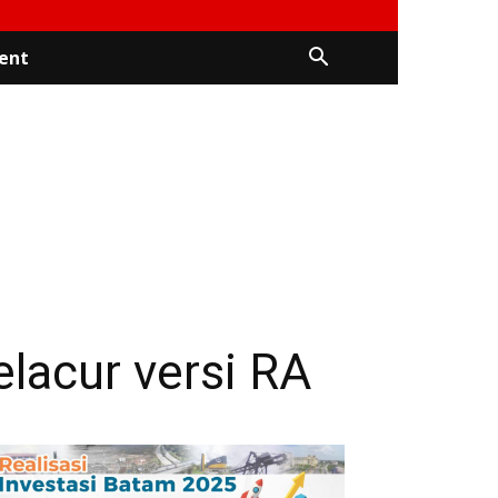
ent
elacur versi RA