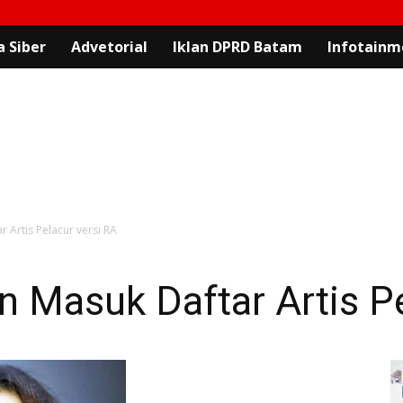
 Siber
Advetorial
Iklan DPRD Batam
Infotainm
 Artis Pelacur versi RA
n Masuk Daftar Artis P