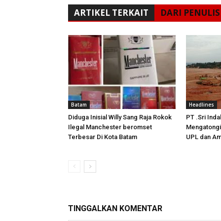
ARTIKEL TERKAIT
DARI PENULIS
Batam
Headlines
Diduga Inisial Willy Sang Raja Rokok
PT .Sri Ind
Ilegal Manchester beromset
Mengatongi, 
Terbesar Di Kota Batam
UPL dan Amd
TINGGALKAN KOMENTAR