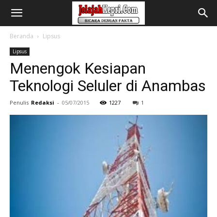
Beranda
Lipsus
Lipsus
Menengok Kesiapan
Teknologi Seluler di Anambas
Penulis
Redaksi
-
05/07/2015
1227
1