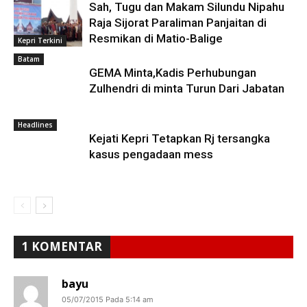
Sah, Tugu dan Makam Silundu Nipahu
Raja Sijorat Paraliman Panjaitan di
Resmikan di Matio-Balige
Kepri Terkini
Batam
GEMA Minta,Kadis Perhubungan
Zulhendri di minta Turun Dari Jabatan
Headlines
Kejati Kepri Tetapkan Rj tersangka
kasus pengadaan mess
1 KOMENTAR
bayu
05/07/2015 Pada 5:14 am