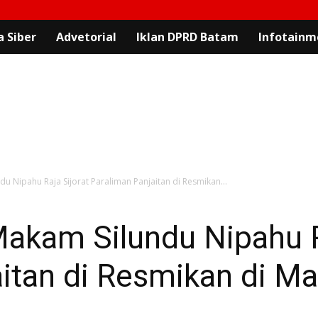
 Siber
Advetorial
Iklan DPRD Batam
Infotainm
u Nipahu Raja Sijorat Paraliman Panjaitan di Resmikan...
akam Silundu Nipahu R
itan di Resmikan di Ma