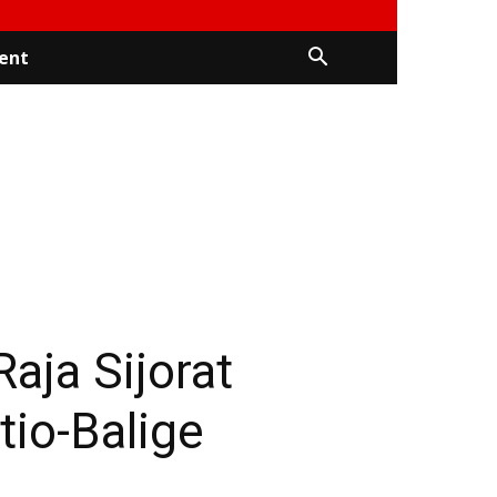
ent
aja Sijorat
tio-Balige