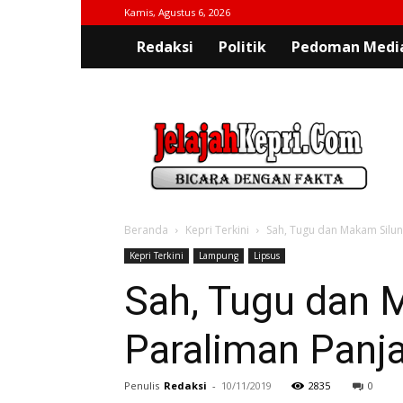
Kamis, Agustus 6, 2026
Redaksi
Politik
Pedoman Media
jelajahkepri.com
Beranda
Kepri Terkini
Sah, Tugu dan Makam Silund
Kepri Terkini
Lampung
Lipsus
Sah, Tugu dan M
Paraliman Panja
Penulis
Redaksi
-
10/11/2019
2835
0