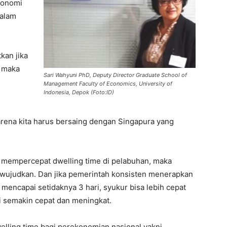
konomi
dalam
kan jika
, maka
Sari Wahyuni PhD, Deputy Director Graduate School of
Management Faculty of Economics, University of
Indonesia, Depok (Foto:ID)
arena kita harus bersaing dengan Singapura yang
a mempercepat dwelling time di pelabuhan, maka
iwujudkan. Dan jika pemerintah konsisten menerapkan
 mencapai setidaknya 3 hari, syukur bisa lebih cepat
i semakin cepat dan meningkat.
elling time bagi perekonomian nasional yakni