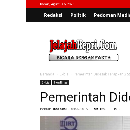
Kamis, Agustus 6, 2026
Redaksi
Politik
Pedoman Media
jelajahkepri.com
Beranda
Ekbis
Pemerintah Didesak Terapkan 3 St
Ekbis
Headlines
Pemerintah Dide
Penulis
Redaksi
-
04/07/2015
1689
0