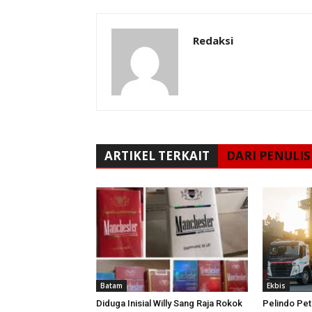
Redaksi
ARTIKEL TERKAIT
DARI PENULIS
Batam
Ekbis
Diduga Inisial Willy Sang Raja Rokok
Pelindo Pe