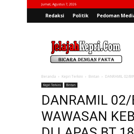
Jumat, Agustus 7, 2026
Redaksi
Politik
Pedoman Media
jelajahkepri.com
Beranda
Kepri Terkini
Bintan
DANRAMIL 02/BI
Kepri Terkini
Bintan
DANRAMIL 02/
WAWASAN KEB
DI LAPAS BT 1