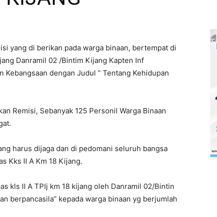
si yang di berikan pada warga binaan, bertempat di
ijang Danramil 02 /Bintim Kijang Kapten Inf
 Kebangsaan dengan Judul ” Tentang Kehidupan
kan Remisi, Sebanyak 125 Personil Warga Binaan
gat.
ng harus dijaga dan di pedomani seluruh bangsa
as Kks II A Km 18 Kijang.
 kls II A TPIj km 18 kijang oleh Danramil 02/Bintin
an berpancasila” kepada warga binaan yg berjumlah