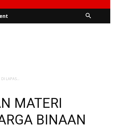
ent
I LAPAS...
AN MATERI
ARGA BINAAN