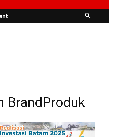
ent
an BrandProduk