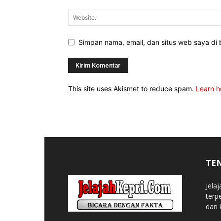
Simpan nama, email, dan situs web saya di b
This site uses Akismet to reduce spam.
Learn h
TE
Jela
terp
dan 