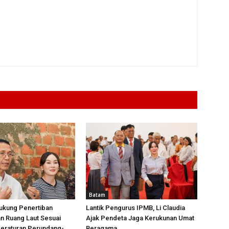
Batam
ukung Penertiban
Lantik Pengurus IPMB, Li Claudia
n Ruang Laut Sesuai
Ajak Pendeta Jaga Kerukunan Umat
Peraturan Perundang-
Beragama