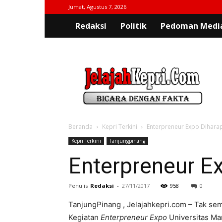
Jumat, Agustus 7, 2026
Redaksi
Politik
Pedoman Media
jelajahkepri.com
Beranda
Kepri Terkini
Enterpreneur Expo Dihara
Kepri Terkini
Tanjungpinang
Enterpreneur E
Penulis
Redaksi
-
27/11/2017
958
0
TanjungPinang , Jelajahkepri.com – Tak se
Kegiatan
Enterpreneur Expo
Universitas Mar