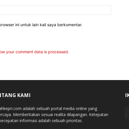
rowser ini untuk lain kali saya berkomentar.
ow your comment data is processed.
NTANG KAMI
I
jahkepri.com adalah sebuah portal media online yang
ercaya. Memberitakan sesuai realita dilapangan. Ketepatan
kecepatan informasi adalah sebuah prioritas.