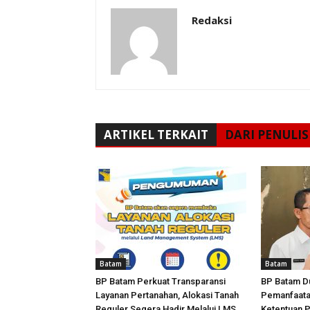
Redaksi
ARTIKEL TERKAIT
DARI PENULIS
Batam
Batam
BP Batam Perkuat Transparansi
BP Batam D
Layanan Pertanahan, Alokasi Tanah
Pemanfaata
Reguler Segera Hadir Melalui LMS
Ketentuan 