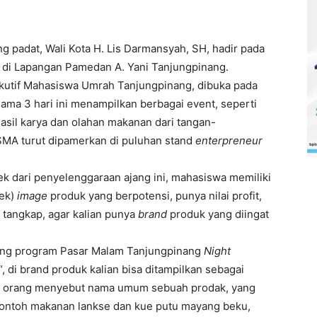
g padat, Wali Kota H. Lis Darmansyah, SH, hadir pada
 di Lapangan Pamedan A. Yani Tanjungpinang.
ekutif Mahasiswa Umrah Tanjungpinang, dibuka pada
lama 3 hari ini menampilkan berbagai event, seperti
hasil karya dan olahan makanan dari tangan-
SMA turut dipamerkan di puluhan stand
e
nterpreneur
k dari penyelenggaraan ajang ini, mahasiswa memiliki
ek)
image
produk yang berpotensi, punya nilai profit,
n tangkap, agar kalian punya
brand
produk yang diingat
ching program Pasar Malam Tanjungpinang
Night
, di brand produk kalian bisa ditampilkan sebagai
ka orang menyebut nama umum sebuah prodak, yang
 contoh makanan lankse dan kue putu mayang beku,