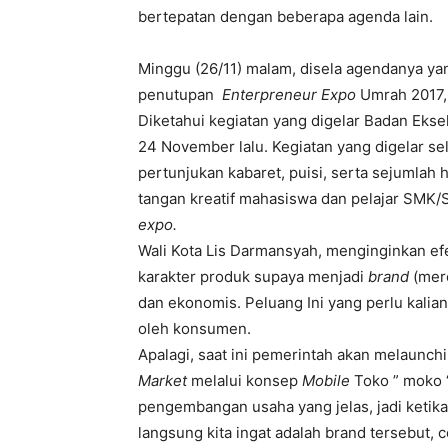
bertepatan dengan beberapa agenda lain.
Minggu (26/11) malam, disela agendanya yan
penutupan
Enterpreneur Expo
Umrah 2017,
Diketahui kegiatan yang digelar Badan Eks
24 November lalu. Kegiatan yang digelar se
pertunjukan kabaret, puisi, serta sejumlah 
tangan kreatif mahasiswa dan pelajar SMK/
expo.
Wali Kota Lis Darmansyah, menginginkan efe
karakter produk supaya menjadi
brand
(mer
dan ekonomis. Peluang Ini yang perlu kalia
oleh konsumen.
Apalagi, saat ini pemerintah akan melaun
Market
melalui konsep
Mobile
Toko ” moko “
pengembangan usaha yang jelas, jadi keti
langsung kita ingat adalah brand tersebut,