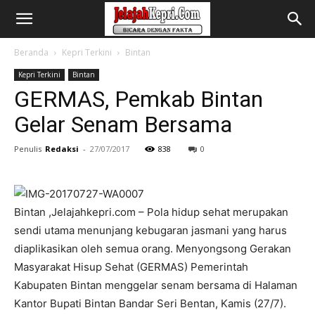
Beranda
Kepri Terkini
Bintan
Kepri Terkini
Bintan
GERMAS, Pemkab Bintan
Gelar Senam Bersama
Penulis
Redaksi
-
27/07/2017
838
0
Bintan
,Jelajahkepri.com – Pola hidup sehat merupakan
sendi utama menunjang kebugaran jasmani yang harus
diaplikasikan oleh semua orang. Menyongsong Gerakan
Masyarakat Hisup Sehat (GERMAS) Pemerintah
Kabupaten Bintan menggelar senam bersama di Halaman
Kantor Bupati Bintan Bandar Seri Bentan, Kamis (27/7).