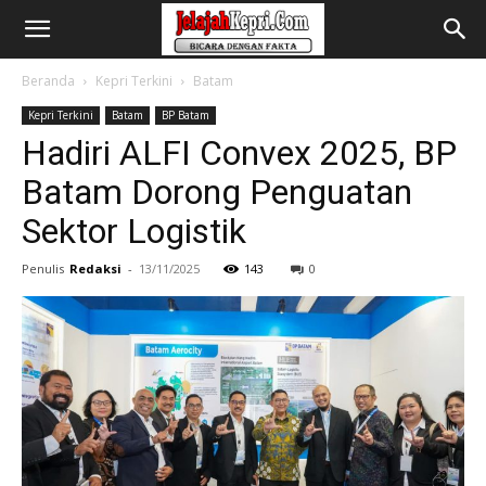
Beranda
Kepri Terkini
Batam
Kepri Terkini
Batam
BP Batam
Hadiri ALFI Convex 2025, BP
Batam Dorong Penguatan
Sektor Logistik
Penulis
Redaksi
-
13/11/2025
143
0