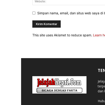
Simpan nama, email, dan situs web saya di b
This site uses Akismet to reduce spam.
Learn h
TE
Jela
terp
dan 
Hubu