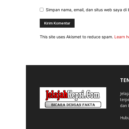
Simpan nama, email, dan situs web saya di b
This site uses Akismet to reduce spam.
Learn h
TE
Jela
terp
dan 
Hubu