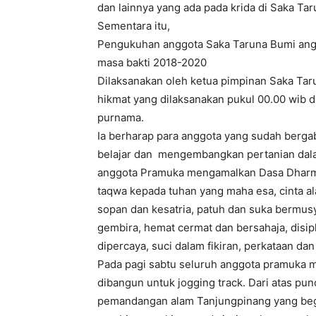
dan lainnya yang ada pada krida di Saka Ta
Sementara itu,
Pengukuhan anggota Saka Taruna Bumi angk
masa bakti 2018-2020
Dilaksanakan oleh ketua pimpinan Saka Ta
hikmat yang dilaksanakan pukul 00.00 wib di
purnama.
Ia berharap para anggota yang sudah berga
belajar dan mengembangkan pertanian dalam 
anggota Pramuka mengamalkan Dasa Dharma
taqwa kepada tuhan yang maha esa, cinta a
sopan dan kesatria, patuh dan suka bermusy
gembira, hemat cermat dan bersahaja, disip
dipercaya, suci dalam fikiran, perkataan da
Pada pagi sabtu seluruh anggota pramuka m
dibangun untuk jogging track. Dari atas p
pemandangan alam Tanjungpinang yang beg