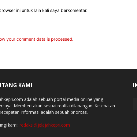
rowser ini untuk lain kali saya berkomentar.
ow your comment data is processed.
NTANG KAMI
I
jahkepri.com adalah sebuah portal media online yang
ercaya. Memberitakan sesuai realita dilapangan. Ketepatan
kecepatan informasi adalah sebuah prioritas.
ngi kami:
redaksi@jelajahkepri.com