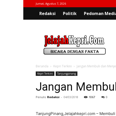
Jumat, Agustus 7, 2026
Redaksi
Politik
Pedoman Media
jelajahkepri.com
Beranda
Kepri Terkini
Jangan Membuli dan Menje
Kepri Terkini
Tanjungpinang
Jangan Membuli
Penulis
Redaksi
-
04/03/2018
1067
0
TanjungPinang,Jelajahkepri.com – Membuli 