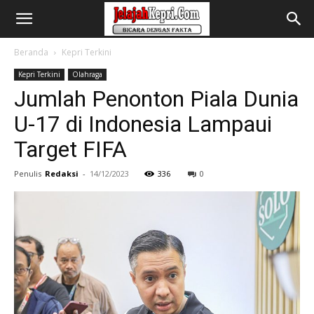
Beranda
Kepri Terkini
Kepri Terkini
Olahraga
Jumlah Penonton Piala Dunia
U-17 di Indonesia Lampaui
Target FIFA
Penulis
Redaksi
-
14/12/2023
336
0