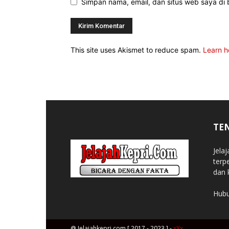
Simpan nama, email, dan situs web saya di b
This site uses Akismet to reduce spam.
Learn h
TE
Jela
terp
dan 
Hubu
@ Jelajahkepri.com [ 2017 - 2023 ] -
xXx