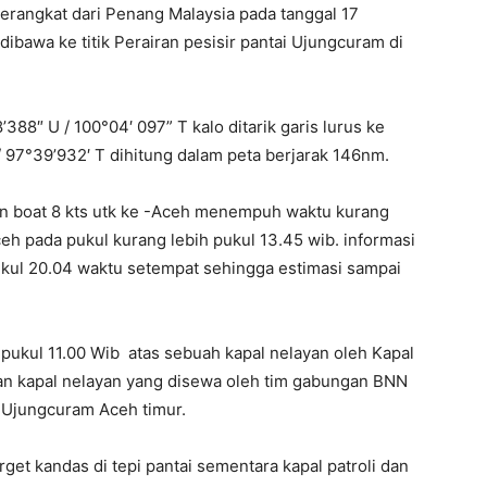
erangkat dari Penang Malaysia pada tanggal 17
bawa ke titik Perairan pesisir pantai Ujungcuram di
388″ U / 100°04′ 097” T kalo ditarik garis lurus ke
 97°39’932′ T dihitung dalam peta berjarak 146nm.
an boat 8 kts utk ke -Aceh menempuh waktu kurang
ceh pada pukul kurang lebih pukul 13.45 wib. informasi
ukul 20.04 waktu setempat sehingga estimasi sampai
ukul 11.00 Wib atas sebuah kapal nelayan oleh Kapal
dan kapal nelayan yang disewa oleh tim gabungan BNN
i Ujungcuram Aceh timur.
get kandas di tepi pantai sementara kapal patroli dan