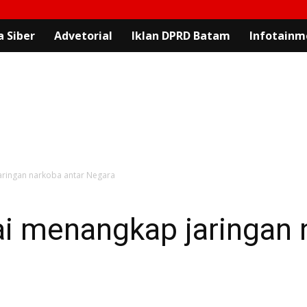
 Siber
Advetorial
Iklan DPRD Batam
Infotainm
aringan narkoba antar Negara
ai menangkap jaringan 