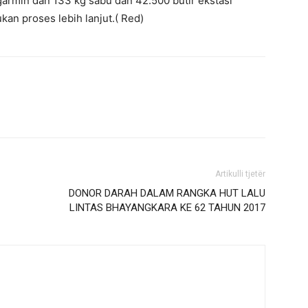
 garmin dan 133 kg sabu dan 42.500 butir ekstasi
an proses lebih lanjut.( Red)
Artikulli tjetër
DONOR DARAH DALAM RANGKA HUT LALU
LINTAS BHAYANGKARA KE 62 TAHUN 2017