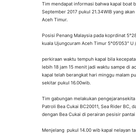
Tim mendapat informasi bahwa kapal boat b
September 2017 pukul 21.34WIB yang akan di
Aceh Timur.
Posisi Penang Malaysia pada koprdinat 5°28’
kuala Ujungcuram Aceh Timur 5°05’053″ U /
perkiraan waktu tempuh kapal bila kecepat
lebih 18 jam 15 menit jadi waktu sampe di a
kapal telah berangkat hari minggu malam p
sekitar pukul 16.00wib.
Tim gabungan melakukan pengejaransekita p
Patroli Bea Cukai BC20011, Sea Rider BC, 
dengan Bea Cukai di perairan pesisir panta
Menjelang pukul 14.00 wib kapal nelayan tar