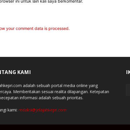
rowser ini untuk lain kali saya berkomentar.
ow your comment data is processed.
NTANG KAMI
I
jahkepri.com adalah sebuah portal media online yang
ercaya. Memberitakan sesuai realita dilapangan. Ketepatan
kecepatan informasi adalah sebuah prioritas.
ngi kami:
redaksi@jelajahkepri.com