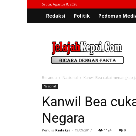
Sabtu, Agustus 8, 2026
Redaksi
Politik
Pedoman Media
jelajahkepri.com
Beranda
Nasional
Kanwil Bea cukai menangkap j
Nasional
Kanwil Bea cuk
Negara
Penulis
Redaksi
-
19/09/2017
1124
0