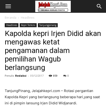
Beranda
Headlines
Headlines
Kepri Terkini
Tanjungpinang
Kapolda kepri Irjen Didid akan
mengawas ketat
pengamanan dalam
pemilihan Wagub
berlangsung
Penulis
Redaksi
-
05/12/2017
859
0
TanjungPinang, Jelajahkepri.com – Rotasi pergantian
Kapolda Kepri yang berlangsung beberapa hari,yang saat
ini di pimpin lansung Irjen Didid Widjanardi.