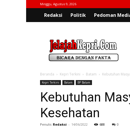
Minggu, Agustus 9, 2026
Redaksi
Politik
Pedoman Media
jelajahkepri.com
Beranda
Kepri Terkini
Batam
Kebutuhan Masya
Kepri Terkini
Batam
BP Batam
Kebutuhan Mas
Kesehatan
Penulis
Redaksi
-
14/06/2022
688
0