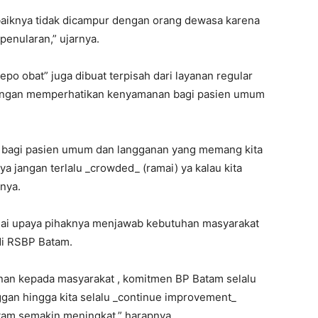
sebaiknya tidak dicampur dengan orang dewasa karena
 penularan,” ujarnya.
epo obat” juga dibuat terpisah dari layanan regular
 dengan memperhatikan kenyamanan bagi pasien umum
t bagi pasien umum dan langganan yang memang kita
a jangan terlalu _crowded_ (ramai) ya kalau kita
nya.
agai upaya pihaknya menjawab kebutuhan masyarakat
di RSBP Batam.
nan kepada masyarakat , komitmen BP Batam selalu
ggan hingga kita selalu _continue improvement_
tam semakin meningkat,” harapnya.