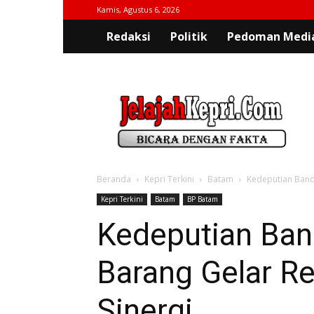
Kamis, Agustus 6, 2026
Redaksi
Politik
Pedoman Media
jelajahkepri.com
Beranda
Kepri Terkini
Batam
Kedeputian Banda
Kepri Terkini
Batam
BP Batam
Kedeputian Band
Barang Gelar Re
Sinergi