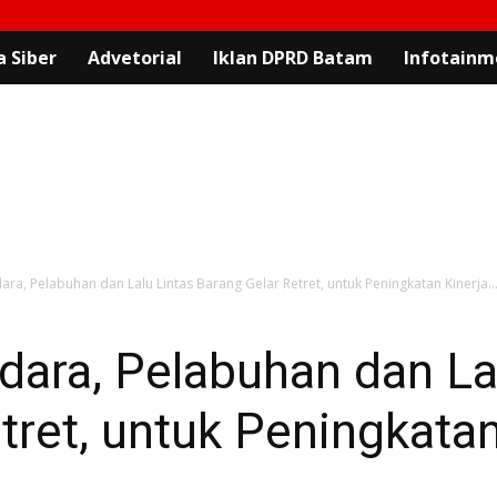
 Siber
Advetorial
Iklan DPRD Batam
Infotainm
ra, Pelabuhan dan Lalu Lintas Barang Gelar Retret, untuk Peningkatan Kinerja..
ara, Pelabuhan dan La
tret, untuk Peningkatan