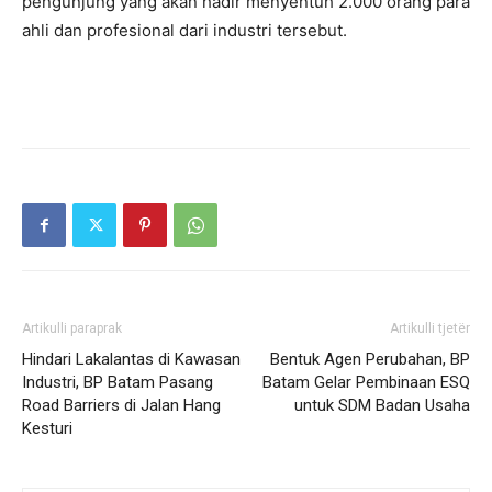
pengunjung yang akan hadir menyentuh 2.000 orang para
ahli dan profesional dari industri tersebut.
Artikulli paraprak
Artikulli tjetër
Hindari Lakalantas di Kawasan
Bentuk Agen Perubahan, BP
Industri, BP Batam Pasang
Batam Gelar Pembinaan ESQ
Road Barriers di Jalan Hang
untuk SDM Badan Usaha
Kesturi