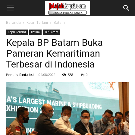
Beranda
Kepri Terkini
Batam
Kepri Terkini
Batam
BP Batam
Kepala BP Batam Buka
Pameran Kemaritiman
Terbesar di Indonesia
Penulis
Redaksi
-
04/08/2022
558
0