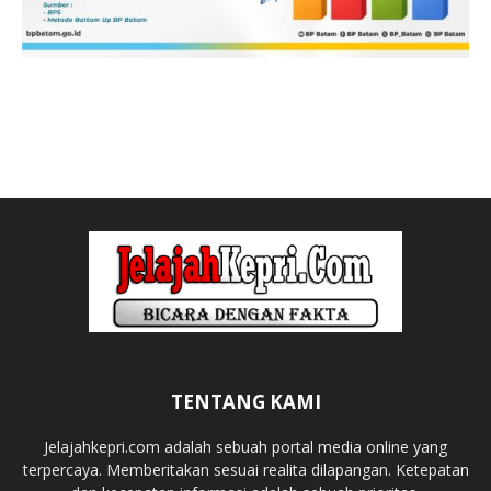
TENTANG KAMI
Jelajahkepri.com adalah sebuah portal media online yang
terpercaya. Memberitakan sesuai realita dilapangan. Ketepatan