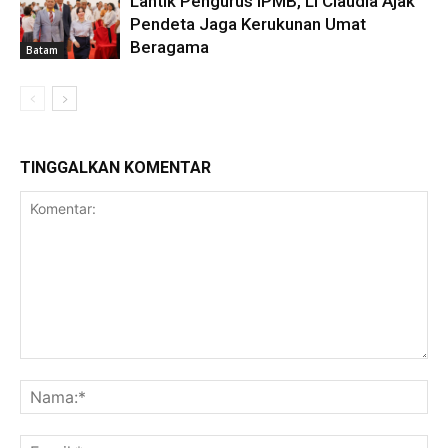
Lantik Pengurus IPMB, Li Claudia Ajak
Pendeta Jaga Kerukunan Umat
Beragama
Batam
TINGGALKAN KOMENTAR