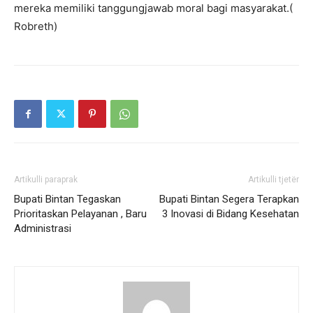
mereka memiliki tanggungjawab moral bagi masyarakat.(
Robreth)
Artikulli paraprak
Artikulli tjetër
Bupati Bintan Tegaskan
Bupati Bintan Segera Terapkan
Prioritaskan Pelayanan , Baru
3 Inovasi di Bidang Kesehatan
Administrasi