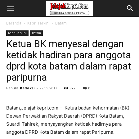
Beranda
Kepri Terkini
Batam
Kepri Terkini
Batam
Ketua BK menyesal dengan
ketidak hadiran para anggota
dprd kota batam dalam rapat
paripurna
Penulis
Redaksi
-
22/09/2017
822
0
Batam,Jelajahkepri.com – Ketua badan kehormatan (BK)
Dewan Perwakilan Rakyat Daerah (DPRD) Kota Batam,
Suardi Tahirek, menyayangkan ketidak hadirnya para
anggota DPRD Kota Batam dalam rapat Paripurna.