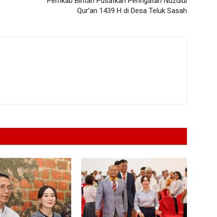
Pemkab Bintan Pusatkan Peringatan Nuzulul
Qur’an 1439 H di Desa Teluk Sasah