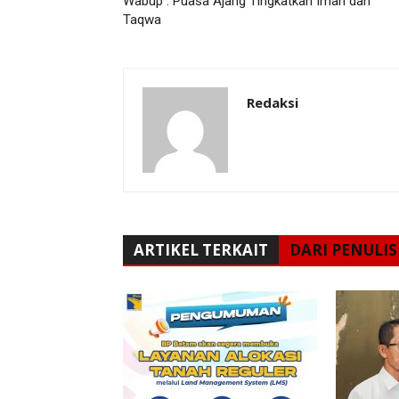
Wabup : Puasa Ajang Tingkatkan Iman dan
Taqwa
Redaksi
ARTIKEL TERKAIT
DARI PENULIS