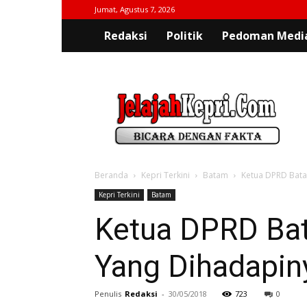
Jumat, Agustus 7, 2026
Redaksi
Politik
Pedoman Media
jelajahkepri.com
Beranda
Kepri Terkini
Batam
Ketua DPRD Bata
Kepri Terkini
Batam
Ketua DPRD Bat
Yang Dihadapin
Penulis
Redaksi
-
30/05/2018
723
0