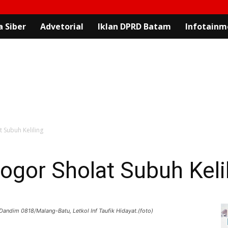
 Siber
Advetorial
Iklan DPRD Batam
Infotainm
 Subuh Keliling
gor Sholat Subuh Keli
eh Dandim 0818/Malang-Batu, Letkol Inf Taufik Hidayat.(foto)