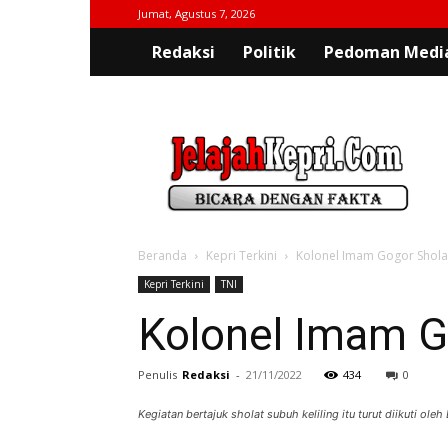
Jumat, Agustus 7, 2026
Redaksi
Politik
Pedoman Media
jelajahkepri.com
Beranda
Kepri Terkini
Kolonel Imam Gogor Sholat
Kepri Terkini
TNI
Kolonel Imam Go
Penulis
Redaksi
-
21/11/2022
434
0
Kegiatan bertajuk sholat subuh keliling itu turut diikuti ol