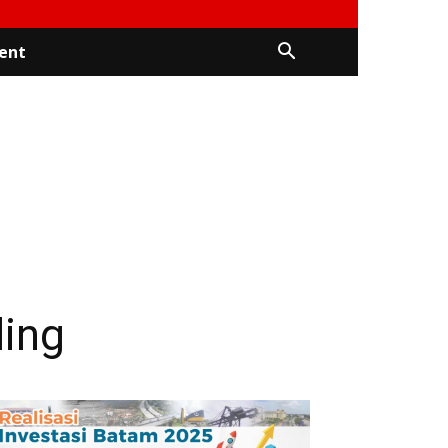
ent
ling