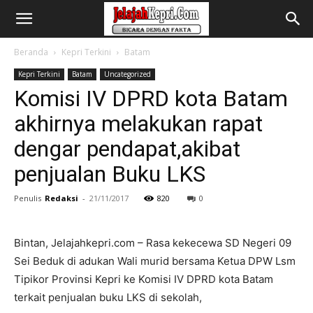
Beranda
Kepri Terkini
Batam
Kepri Terkini
Batam
Uncategorized
Komisi IV DPRD kota Batam
akhirnya melakukan rapat
dengar pendapat,akibat
penjualan Buku LKS
Penulis
Redaksi
-
21/11/2017
820
0
Bintan, Jelajahkepri.com – Rasa kekecewa SD Negeri 09
Sei Beduk di adukan Wali murid bersama Ketua DPW Lsm
Tipikor Provinsi Kepri ke Komisi IV DPRD kota Batam
terkait penjualan buku LKS di sekolah,